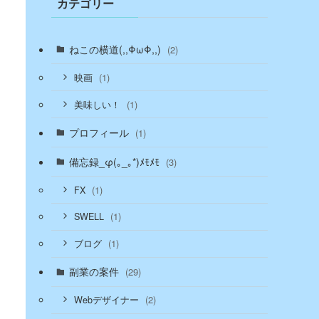
カテゴリー
ねこの横道(,,ΦωΦ,,)
(2)
(1)
映画
(1)
美味しい！
プロフィール
(1)
備忘録_φ(｡_｡*)ﾒﾓﾒﾓ
(3)
(1)
FX
(1)
SWELL
(1)
ブログ
副業の案件
(29)
(2)
Webデザイナー