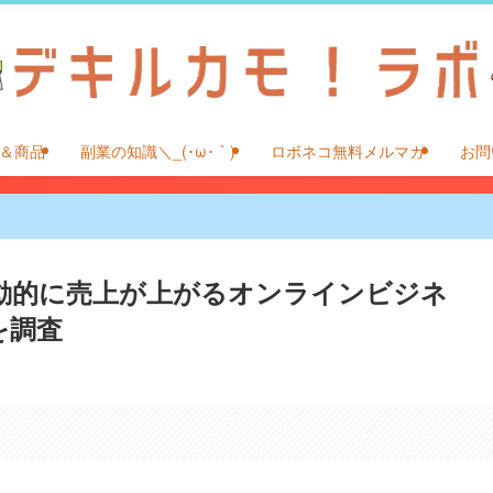
＆商品
副業の知識＼_(･ω･｀)
ロボネコ無料メルマガ
お問
動的に売上が上がるオンラインビジネ
を調査
。