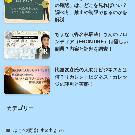
の確認」は、どこを見ればいい？
調べ方、禁止や制限できるのかを
解説
ちょな（蝶名林辰哉）さんのフロ
ンティア（FRONTIRE）は怪しい
副業？内容と評判を調査！
比嘉友彦氏の人助けビジネスとは
何？リカレントビジネス・カレッ
ジの評判と実態！
カテゴリー
ねこの横道(,,ΦωΦ,,)
(2)