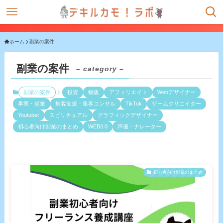
ホーム
副業の案件
副業の案件
– category –
副業の案件
投資
物販
アフィリエイト
Webデザイナー
事業・起業
集客支援・集客コンサル
TikTok
ゲームクリエイター
Youtuber
スピリチュアル
グラフィックデザイナー
初心者向け副業のまとめ
WEB3.0
声優・ナレーター
初心者向け副業のまとめ