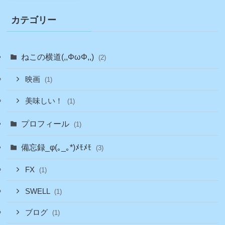
カテゴリー
ねこの横道(,,ΦωΦ,,)
(2)
映画
(1)
美味しい！
(1)
プロフィール
(1)
備忘録_φ(｡_｡*)ﾒﾓﾒﾓ
(3)
FX
(1)
SWELL
(1)
ブログ
(1)