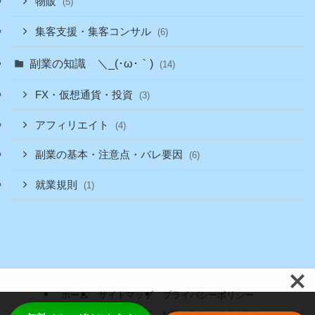
物販
(5)
集客支援・集客コンサル
(6)
副業の知識 ＼_(･ω･｀)
(14)
FX・仮想通貨・投資
(3)
アフィリエイト
(4)
副業の基本・注意点・バレ要因
(6)
就業規則
(1)
ホーム
サイトマップ
プライバシーポリシー
ロボネコ無料メルマガ
お問い合わせ 無料相談